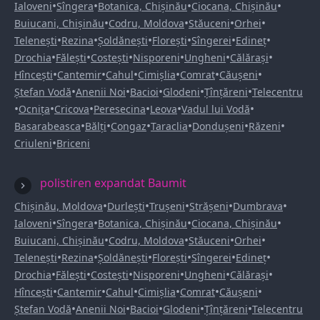
•
•
•
•
Ialoveni
Sîngera
Botanica, Chișinău
Ciocana, Chișinău
•
•
•
•
Buiucani, Chișinău
Codru, Moldova
Stăuceni
Orhei
•
•
•
•
•
•
Telenești
Rezina
Șoldănești
Florești
Sîngerei
Edineț
•
•
•
•
•
•
Drochia
Fălești
Costești
Nisporeni
Ungheni
Călărași
•
•
•
•
•
•
Hîncești
Cantemir
Cahul
Cimișlia
Comrat
Căușeni
•
•
•
•
•
Ștefan Vodă
Anenii Noi
Bacioi
Glodeni
Țînțăreni
Telecentru
•
•
•
•
•
•
Ocnița
Cricova
Peresecina
Leova
Vadul lui Vodă
•
•
•
•
•
•
Basarabeasca
Bălți
Congaz
Taraclia
Dondușeni
Răzeni
•
Criuleni
Briceni
polistiren expandat Baumit
•
•
•
•
•
Chișinău, Moldova
Durlești
Trușeni
Strășeni
Dumbrava
•
•
•
•
Ialoveni
Sîngera
Botanica, Chișinău
Ciocana, Chișinău
•
•
•
•
Buiucani, Chișinău
Codru, Moldova
Stăuceni
Orhei
•
•
•
•
•
•
Telenești
Rezina
Șoldănești
Florești
Sîngerei
Edineț
•
•
•
•
•
•
Drochia
Fălești
Costești
Nisporeni
Ungheni
Călărași
•
•
•
•
•
•
Hîncești
Cantemir
Cahul
Cimișlia
Comrat
Căușeni
•
•
•
•
•
Ștefan Vodă
Anenii Noi
Bacioi
Glodeni
Țînțăreni
Telecentru