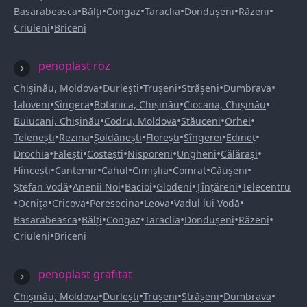
•
•
•
•
•
•
Basarabeasca
Bălți
Congaz
Taraclia
Dondușeni
Răzeni
•
Criuleni
Briceni
penoplast roz
•
•
•
•
•
Chișinău, Moldova
Durlești
Trușeni
Strășeni
Dumbrava
•
•
•
•
Ialoveni
Sîngera
Botanica, Chișinău
Ciocana, Chișinău
•
•
•
•
Buiucani, Chișinău
Codru, Moldova
Stăuceni
Orhei
•
•
•
•
•
•
Telenești
Rezina
Șoldănești
Florești
Sîngerei
Edineț
•
•
•
•
•
•
Drochia
Fălești
Costești
Nisporeni
Ungheni
Călărași
•
•
•
•
•
•
Hîncești
Cantemir
Cahul
Cimișlia
Comrat
Căușeni
•
•
•
•
•
Ștefan Vodă
Anenii Noi
Bacioi
Glodeni
Țînțăreni
Telecentru
•
•
•
•
•
•
Ocnița
Cricova
Peresecina
Leova
Vadul lui Vodă
•
•
•
•
•
•
Basarabeasca
Bălți
Congaz
Taraclia
Dondușeni
Răzeni
•
Criuleni
Briceni
penoplast grafitat
•
•
•
•
•
Chișinău, Moldova
Durlești
Trușeni
Strășeni
Dumbrava