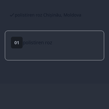
polistiren roz Chișinău, Moldova
polistiren roz
01