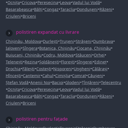
•
•
•
•
•
•
Ocnița
Cricova
Peresecina
Leova
Vadul lui Vodă
•
•
•
•
•
•
Basarabeasca
Bălți
Congaz
Taraclia
Dondușeni
Răzeni
•
Criuleni
Briceni
polistiren expandat cu livrare
•
•
•
•
•
Chișinău, Moldova
Durlești
Trușeni
Strășeni
Dumbrava
•
•
•
•
Ialoveni
Sîngera
Botanica, Chișinău
Ciocana, Chișinău
•
•
•
•
Buiucani, Chișinău
Codru, Moldova
Stăuceni
Orhei
•
•
•
•
•
•
Telenești
Rezina
Șoldănești
Florești
Sîngerei
Edineț
•
•
•
•
•
•
Drochia
Fălești
Costești
Nisporeni
Ungheni
Călărași
•
•
•
•
•
•
Hîncești
Cantemir
Cahul
Cimișlia
Comrat
Căușeni
•
•
•
•
•
Ștefan Vodă
Anenii Noi
Bacioi
Glodeni
Țînțăreni
Telecentru
•
•
•
•
•
•
Ocnița
Cricova
Peresecina
Leova
Vadul lui Vodă
•
•
•
•
•
•
Basarabeasca
Bălți
Congaz
Taraclia
Dondușeni
Răzeni
•
Criuleni
Briceni
polistiren pentru fațade