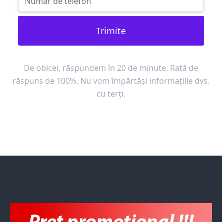
Trimite
De obicei, răspundem în 20 de minute. Rată de
răspuns de 100%. Nu vom împărtăși informațiile dvs.
cu terți.