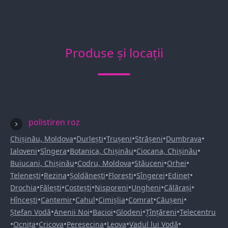
Produse și locații
polistiren roz
•
•
•
•
•
Chișinău, Moldova
Durlești
Trușeni
Strășeni
Dumbrava
•
•
•
•
Ialoveni
Sîngera
Botanica, Chișinău
Ciocana, Chișinău
•
•
•
•
Buiucani, Chișinău
Codru, Moldova
Stăuceni
Orhei
•
•
•
•
•
•
Telenești
Rezina
Șoldănești
Florești
Sîngerei
Edineț
•
•
•
•
•
•
Drochia
Fălești
Costești
Nisporeni
Ungheni
Călărași
•
•
•
•
•
•
Hîncești
Cantemir
Cahul
Cimișlia
Comrat
Căușeni
•
•
•
•
•
Ștefan Vodă
Anenii Noi
Bacioi
Glodeni
Țînțăreni
Telecentru
•
•
•
•
•
•
Ocnița
Cricova
Peresecina
Leova
Vadul lui Vodă