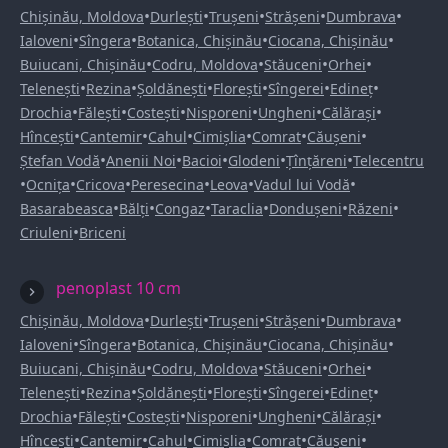
•
•
•
•
•
Chișinău, Moldova
Durlești
Trușeni
Strășeni
Dumbrava
•
•
•
•
Ialoveni
Sîngera
Botanica, Chișinău
Ciocana, Chișinău
•
•
•
•
Buiucani, Chișinău
Codru, Moldova
Stăuceni
Orhei
•
•
•
•
•
•
Telenești
Rezina
Șoldănești
Florești
Sîngerei
Edineț
•
•
•
•
•
•
Drochia
Fălești
Costești
Nisporeni
Ungheni
Călărași
•
•
•
•
•
•
Hîncești
Cantemir
Cahul
Cimișlia
Comrat
Căușeni
•
•
•
•
•
Ștefan Vodă
Anenii Noi
Bacioi
Glodeni
Țînțăreni
Telecentru
•
•
•
•
•
•
Ocnița
Cricova
Peresecina
Leova
Vadul lui Vodă
•
•
•
•
•
•
Basarabeasca
Bălți
Congaz
Taraclia
Dondușeni
Răzeni
•
Criuleni
Briceni
penoplast 10 cm
•
•
•
•
•
Chișinău, Moldova
Durlești
Trușeni
Strășeni
Dumbrava
•
•
•
•
Ialoveni
Sîngera
Botanica, Chișinău
Ciocana, Chișinău
•
•
•
•
Buiucani, Chișinău
Codru, Moldova
Stăuceni
Orhei
•
•
•
•
•
•
Telenești
Rezina
Șoldănești
Florești
Sîngerei
Edineț
•
•
•
•
•
•
Drochia
Fălești
Costești
Nisporeni
Ungheni
Călărași
•
•
•
•
•
•
Hîncești
Cantemir
Cahul
Cimișlia
Comrat
Căușeni