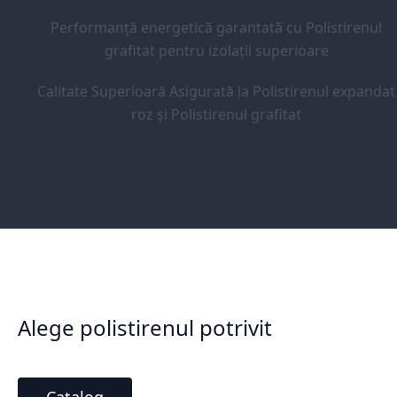
Performanță energetică garantată cu Polistirenul
grafitat pentru izolații superioare
Calitate Superioară Asigurată la Polistirenul expandat
roz și Polistirenul grafitat
Alege polistirenul potrivit