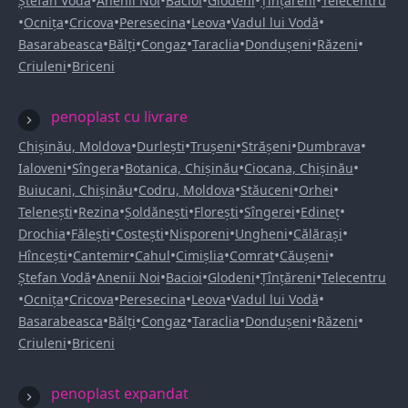
•
•
•
•
•
Ștefan Vodă
Anenii Noi
Bacioi
Glodeni
Țînțăreni
Telecentru
•
•
•
•
•
•
Ocnița
Cricova
Peresecina
Leova
Vadul lui Vodă
•
•
•
•
•
•
Basarabeasca
Bălți
Congaz
Taraclia
Dondușeni
Răzeni
•
Criuleni
Briceni
penoplast cu livrare
•
•
•
•
•
Chișinău, Moldova
Durlești
Trușeni
Strășeni
Dumbrava
•
•
•
•
Ialoveni
Sîngera
Botanica, Chișinău
Ciocana, Chișinău
•
•
•
•
Buiucani, Chișinău
Codru, Moldova
Stăuceni
Orhei
•
•
•
•
•
•
Telenești
Rezina
Șoldănești
Florești
Sîngerei
Edineț
•
•
•
•
•
•
Drochia
Fălești
Costești
Nisporeni
Ungheni
Călărași
•
•
•
•
•
•
Hîncești
Cantemir
Cahul
Cimișlia
Comrat
Căușeni
•
•
•
•
•
Ștefan Vodă
Anenii Noi
Bacioi
Glodeni
Țînțăreni
Telecentru
•
•
•
•
•
•
Ocnița
Cricova
Peresecina
Leova
Vadul lui Vodă
•
•
•
•
•
•
Basarabeasca
Bălți
Congaz
Taraclia
Dondușeni
Răzeni
•
Criuleni
Briceni
penoplast expandat