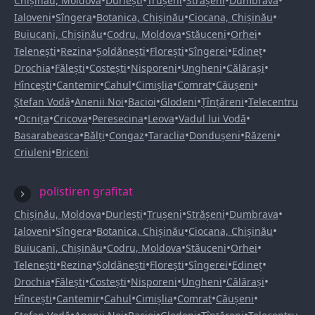
•
•
•
•
•
Chișinău, Moldova
Durlești
Trușeni
Strășeni
Dumbrava
•
•
•
•
Ialoveni
Sîngera
Botanica, Chișinău
Ciocana, Chișinău
•
•
•
•
Buiucani, Chișinău
Codru, Moldova
Stăuceni
Orhei
•
•
•
•
•
•
Telenești
Rezina
Șoldănești
Florești
Sîngerei
Edineț
•
•
•
•
•
•
Drochia
Fălești
Costești
Nisporeni
Ungheni
Călărași
•
•
•
•
•
•
Hîncești
Cantemir
Cahul
Cimișlia
Comrat
Căușeni
•
•
•
•
•
Ștefan Vodă
Anenii Noi
Bacioi
Glodeni
Țînțăreni
Telecentru
•
•
•
•
•
•
Ocnița
Cricova
Peresecina
Leova
Vadul lui Vodă
•
•
•
•
•
•
Basarabeasca
Bălți
Congaz
Taraclia
Dondușeni
Răzeni
•
Criuleni
Briceni
polistiren grafitat
•
•
•
•
•
Chișinău, Moldova
Durlești
Trușeni
Strășeni
Dumbrava
•
•
•
•
Ialoveni
Sîngera
Botanica, Chișinău
Ciocana, Chișinău
•
•
•
•
Buiucani, Chișinău
Codru, Moldova
Stăuceni
Orhei
•
•
•
•
•
•
Telenești
Rezina
Șoldănești
Florești
Sîngerei
Edineț
•
•
•
•
•
•
Drochia
Fălești
Costești
Nisporeni
Ungheni
Călărași
•
•
•
•
•
•
Hîncești
Cantemir
Cahul
Cimișlia
Comrat
Căușeni