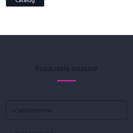
Catalog
Produsele noastre
polistiren roz