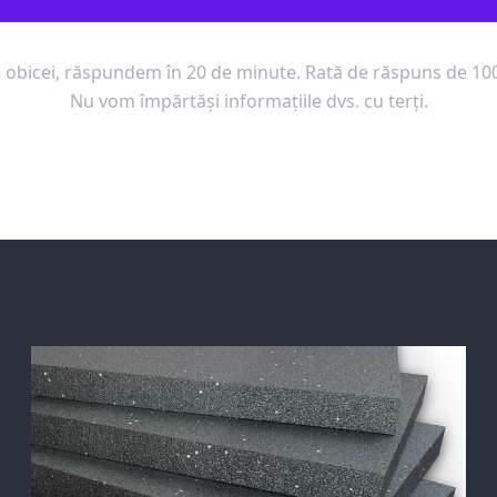
 obicei, răspundem în 20 de minute. Rată de răspuns de 10
Nu vom împărtăși informațiile dvs. cu terți.