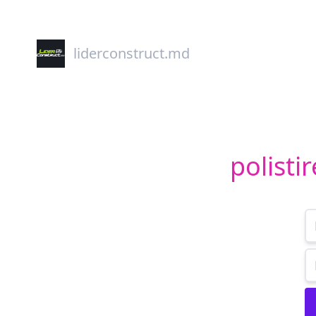
liderconstruct.md
polist