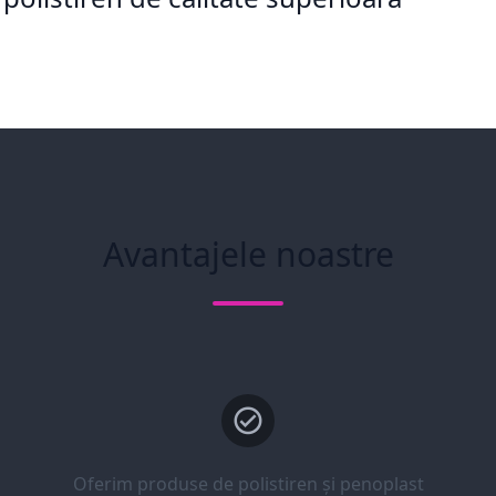
Avantajele noastre
Oferim produse de polistiren și penoplast