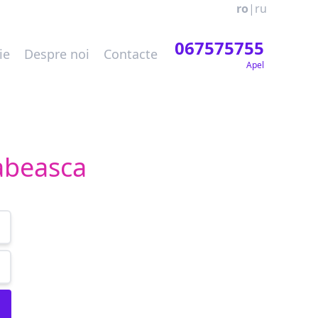
ro
|
ru
067575755
ie
Despre noi
Contacte
Apel
abeasca