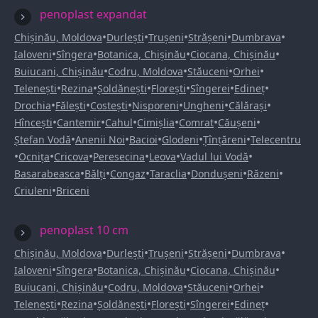
penoplast expandat
•
•
•
•
•
Chișinău, Moldova
Durlești
Trușeni
Strășeni
Dumbrava
•
•
•
•
Ialoveni
Sîngera
Botanica, Chișinău
Ciocana, Chișinău
•
•
•
•
Buiucani, Chișinău
Codru, Moldova
Stăuceni
Orhei
•
•
•
•
•
•
Telenești
Rezina
Șoldănești
Florești
Sîngerei
Edineț
•
•
•
•
•
•
Drochia
Fălești
Costești
Nisporeni
Ungheni
Călărași
•
•
•
•
•
•
Hîncești
Cantemir
Cahul
Cimișlia
Comrat
Căușeni
•
•
•
•
•
Ștefan Vodă
Anenii Noi
Bacioi
Glodeni
Țînțăreni
Telecentru
•
•
•
•
•
•
Ocnița
Cricova
Peresecina
Leova
Vadul lui Vodă
•
•
•
•
•
•
Basarabeasca
Bălți
Congaz
Taraclia
Dondușeni
Răzeni
•
Criuleni
Briceni
penoplast 10 cm
•
•
•
•
•
Chișinău, Moldova
Durlești
Trușeni
Strășeni
Dumbrava
•
•
•
•
Ialoveni
Sîngera
Botanica, Chișinău
Ciocana, Chișinău
•
•
•
•
Buiucani, Chișinău
Codru, Moldova
Stăuceni
Orhei
•
•
•
•
•
•
Telenești
Rezina
Șoldănești
Florești
Sîngerei
Edineț