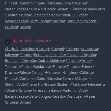
•
•
•
•
•
•
Hîncești
Cantemir
Cahul
Cimișlia
Comrat
Căușeni
•
•
•
•
•
Ștefan Vodă
Anenii Noi
Bacioi
Glodeni
Țînțăreni
Telecentru
•
•
•
•
•
•
Ocnița
Cricova
Peresecina
Leova
Vadul lui Vodă
•
•
•
•
•
•
Basarabeasca
Bălți
Congaz
Taraclia
Dondușeni
Răzeni
•
Criuleni
Briceni
penoplast cu livrare
•
•
•
•
•
Chișinău, Moldova
Durlești
Trușeni
Strășeni
Dumbrava
•
•
•
•
Ialoveni
Sîngera
Botanica, Chișinău
Ciocana, Chișinău
•
•
•
•
Buiucani, Chișinău
Codru, Moldova
Stăuceni
Orhei
•
•
•
•
•
•
Telenești
Rezina
Șoldănești
Florești
Sîngerei
Edineț
•
•
•
•
•
•
Drochia
Fălești
Costești
Nisporeni
Ungheni
Călărași
•
•
•
•
•
•
Hîncești
Cantemir
Cahul
Cimișlia
Comrat
Căușeni
•
•
•
•
•
Ștefan Vodă
Anenii Noi
Bacioi
Glodeni
Țînțăreni
Telecentru
•
•
•
•
•
•
Ocnița
Cricova
Peresecina
Leova
Vadul lui Vodă
•
•
•
•
•
•
Basarabeasca
Bălți
Congaz
Taraclia
Dondușeni
Răzeni
•
Criuleni
Briceni