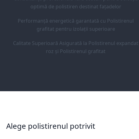
optimă de polistiren destinat fațadelor
Performanță energetică garantată cu Polistirenul
grafitat pentru izolații superioare
Calitate Superioară Asigurată la Polistirenul expandat
roz și Polistirenul grafitat
Alege polistirenul potrivit