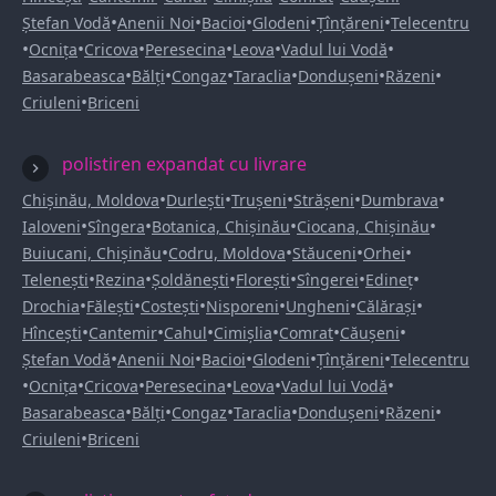
•
•
•
•
•
Ștefan Vodă
Anenii Noi
Bacioi
Glodeni
Țînțăreni
Telecentru
•
•
•
•
•
•
Ocnița
Cricova
Peresecina
Leova
Vadul lui Vodă
•
•
•
•
•
•
Basarabeasca
Bălți
Congaz
Taraclia
Dondușeni
Răzeni
•
Criuleni
Briceni
polistiren expandat cu livrare
•
•
•
•
•
Chișinău, Moldova
Durlești
Trușeni
Strășeni
Dumbrava
•
•
•
•
Ialoveni
Sîngera
Botanica, Chișinău
Ciocana, Chișinău
•
•
•
•
Buiucani, Chișinău
Codru, Moldova
Stăuceni
Orhei
•
•
•
•
•
•
Telenești
Rezina
Șoldănești
Florești
Sîngerei
Edineț
•
•
•
•
•
•
Drochia
Fălești
Costești
Nisporeni
Ungheni
Călărași
•
•
•
•
•
•
Hîncești
Cantemir
Cahul
Cimișlia
Comrat
Căușeni
•
•
•
•
•
Ștefan Vodă
Anenii Noi
Bacioi
Glodeni
Țînțăreni
Telecentru
•
•
•
•
•
•
Ocnița
Cricova
Peresecina
Leova
Vadul lui Vodă
•
•
•
•
•
•
Basarabeasca
Bălți
Congaz
Taraclia
Dondușeni
Răzeni
•
Criuleni
Briceni