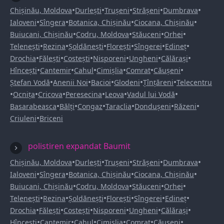
•
•
•
•
•
Chișinău, Moldova
Durlești
Trușeni
Strășeni
Dumbrava
•
•
•
•
Ialoveni
Sîngera
Botanica, Chișinău
Ciocana, Chișinău
•
•
•
•
Buiucani, Chișinău
Codru, Moldova
Stăuceni
Orhei
•
•
•
•
•
•
Telenești
Rezina
Șoldănești
Florești
Sîngerei
Edineț
•
•
•
•
•
•
Drochia
Fălești
Costești
Nisporeni
Ungheni
Călărași
•
•
•
•
•
•
Hîncești
Cantemir
Cahul
Cimișlia
Comrat
Căușeni
•
•
•
•
•
Ștefan Vodă
Anenii Noi
Bacioi
Glodeni
Țînțăreni
Telecentru
•
•
•
•
•
•
Ocnița
Cricova
Peresecina
Leova
Vadul lui Vodă
•
•
•
•
•
•
Basarabeasca
Bălți
Congaz
Taraclia
Dondușeni
Răzeni
•
Criuleni
Briceni
polistiren expandat Baumit
•
•
•
•
•
Chișinău, Moldova
Durlești
Trușeni
Strășeni
Dumbrava
•
•
•
•
Ialoveni
Sîngera
Botanica, Chișinău
Ciocana, Chișinău
•
•
•
•
Buiucani, Chișinău
Codru, Moldova
Stăuceni
Orhei
•
•
•
•
•
•
Telenești
Rezina
Șoldănești
Florești
Sîngerei
Edineț
•
•
•
•
•
•
Drochia
Fălești
Costești
Nisporeni
Ungheni
Călărași
•
•
•
•
•
•
Hîncești
Cantemir
Cahul
Cimișlia
Comrat
Căușeni