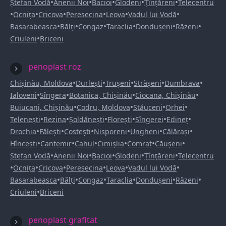
•
•
•
•
•
Ștefan Vodă
Anenii Noi
Bacioi
Glodeni
Țînțăreni
Telecentru
•
•
•
•
•
•
Ocnița
Cricova
Peresecina
Leova
Vadul lui Vodă
•
•
•
•
•
•
Basarabeasca
Bălți
Congaz
Taraclia
Dondușeni
Răzeni
•
Criuleni
Briceni
penoplast roz
•
•
•
•
•
Chișinău, Moldova
Durlești
Trușeni
Strășeni
Dumbrava
•
•
•
•
Ialoveni
Sîngera
Botanica, Chișinău
Ciocana, Chișinău
•
•
•
•
Buiucani, Chișinău
Codru, Moldova
Stăuceni
Orhei
•
•
•
•
•
•
Telenești
Rezina
Șoldănești
Florești
Sîngerei
Edineț
•
•
•
•
•
•
Drochia
Fălești
Costești
Nisporeni
Ungheni
Călărași
•
•
•
•
•
•
Hîncești
Cantemir
Cahul
Cimișlia
Comrat
Căușeni
•
•
•
•
•
Ștefan Vodă
Anenii Noi
Bacioi
Glodeni
Țînțăreni
Telecentru
•
•
•
•
•
•
Ocnița
Cricova
Peresecina
Leova
Vadul lui Vodă
•
•
•
•
•
•
Basarabeasca
Bălți
Congaz
Taraclia
Dondușeni
Răzeni
•
Criuleni
Briceni
penoplast grafitat