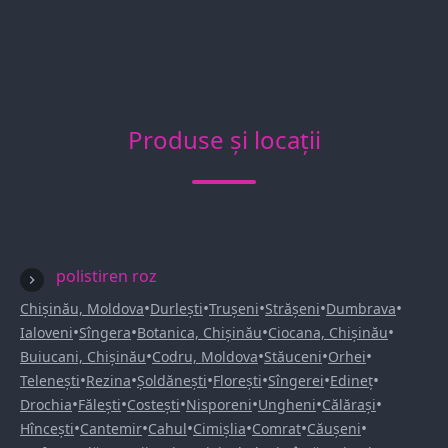
Produse și locații
polistiren roz
•
•
•
•
•
Chișinău, Moldova
Durlești
Trușeni
Strășeni
Dumbrava
•
•
•
•
Ialoveni
Sîngera
Botanica, Chișinău
Ciocana, Chișinău
•
•
•
•
Buiucani, Chișinău
Codru, Moldova
Stăuceni
Orhei
•
•
•
•
•
•
Telenești
Rezina
Șoldănești
Florești
Sîngerei
Edineț
•
•
•
•
•
•
Drochia
Fălești
Costești
Nisporeni
Ungheni
Călărași
•
•
•
•
•
•
Hîncești
Cantemir
Cahul
Cimișlia
Comrat
Căușeni