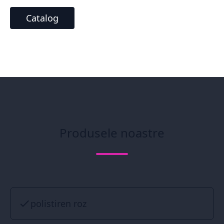
Catalog
Produsele noastre
polistiren roz