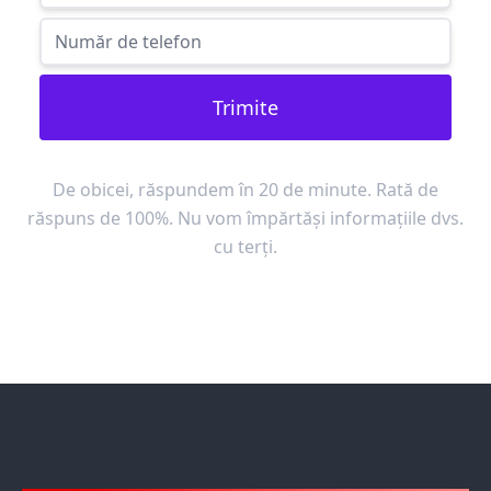
Trimite
De obicei, răspundem în 20 de minute. Rată de
răspuns de 100%. Nu vom împărtăși informațiile dvs.
cu terți.