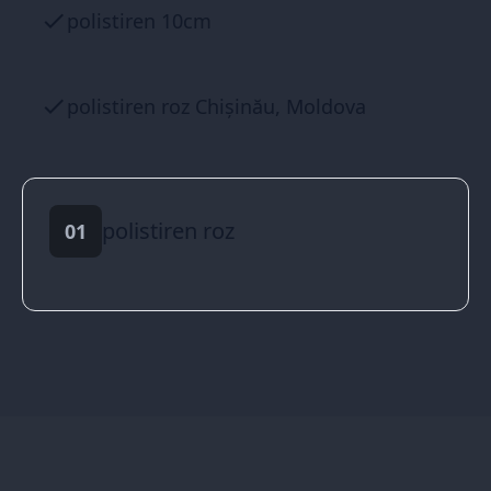
polistiren 10cm
polistiren roz Chișinău, Moldova
polistiren roz
01