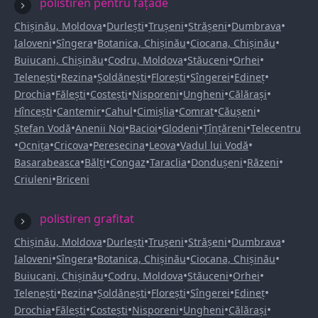
polistiren pentru fațade
•
•
•
•
•
Chișinău, Moldova
Durlești
Trușeni
Strășeni
Dumbrava
•
•
•
•
Ialoveni
Sîngera
Botanica, Chișinău
Ciocana, Chișinău
•
•
•
•
Buiucani, Chișinău
Codru, Moldova
Stăuceni
Orhei
•
•
•
•
•
•
Telenești
Rezina
Șoldănești
Florești
Sîngerei
Edineț
•
•
•
•
•
•
Drochia
Fălești
Costești
Nisporeni
Ungheni
Călărași
•
•
•
•
•
•
Hîncești
Cantemir
Cahul
Cimișlia
Comrat
Căușeni
•
•
•
•
•
Ștefan Vodă
Anenii Noi
Bacioi
Glodeni
Țînțăreni
Telecentru
•
•
•
•
•
•
Ocnița
Cricova
Peresecina
Leova
Vadul lui Vodă
•
•
•
•
•
•
Basarabeasca
Bălți
Congaz
Taraclia
Dondușeni
Răzeni
•
Criuleni
Briceni
polistiren grafitat
•
•
•
•
•
Chișinău, Moldova
Durlești
Trușeni
Strășeni
Dumbrava
•
•
•
•
Ialoveni
Sîngera
Botanica, Chișinău
Ciocana, Chișinău
•
•
•
•
Buiucani, Chișinău
Codru, Moldova
Stăuceni
Orhei
•
•
•
•
•
•
Telenești
Rezina
Șoldănești
Florești
Sîngerei
Edineț
•
•
•
•
•
•
Drochia
Fălești
Costești
Nisporeni
Ungheni
Călărași