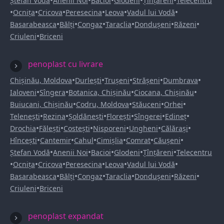
•
•
•
•
•
Ștefan Vodă
Anenii Noi
Bacioi
Glodeni
Țînțăreni
Telecentru
•
•
•
•
•
•
Ocnița
Cricova
Peresecina
Leova
Vadul lui Vodă
•
•
•
•
•
•
Basarabeasca
Bălți
Congaz
Taraclia
Dondușeni
Răzeni
•
Criuleni
Briceni
penoplast cu livrare
•
•
•
•
•
Chișinău, Moldova
Durlești
Trușeni
Strășeni
Dumbrava
•
•
•
•
Ialoveni
Sîngera
Botanica, Chișinău
Ciocana, Chișinău
•
•
•
•
Buiucani, Chișinău
Codru, Moldova
Stăuceni
Orhei
•
•
•
•
•
•
Telenești
Rezina
Șoldănești
Florești
Sîngerei
Edineț
•
•
•
•
•
•
Drochia
Fălești
Costești
Nisporeni
Ungheni
Călărași
•
•
•
•
•
•
Hîncești
Cantemir
Cahul
Cimișlia
Comrat
Căușeni
•
•
•
•
•
Ștefan Vodă
Anenii Noi
Bacioi
Glodeni
Țînțăreni
Telecentru
•
•
•
•
•
•
Ocnița
Cricova
Peresecina
Leova
Vadul lui Vodă
•
•
•
•
•
•
Basarabeasca
Bălți
Congaz
Taraclia
Dondușeni
Răzeni
•
Criuleni
Briceni
penoplast expandat