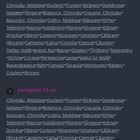
•
•
•
•
•
Chișinău, Moldova
Durlești
Trușeni
Strășeni
Dumbrava
•
•
•
•
Ialoveni
Sîngera
Botanica, Chișinău
Ciocana, Chișinău
•
•
•
•
Buiucani, Chișinău
Codru, Moldova
Stăuceni
Orhei
•
•
•
•
•
•
Telenești
Rezina
Șoldănești
Florești
Sîngerei
Edineț
•
•
•
•
•
•
Drochia
Fălești
Costești
Nisporeni
Ungheni
Călărași
•
•
•
•
•
•
Hîncești
Cantemir
Cahul
Cimișlia
Comrat
Căușeni
•
•
•
•
•
Ștefan Vodă
Anenii Noi
Bacioi
Glodeni
Țînțăreni
Telecentru
•
•
•
•
•
•
Ocnița
Cricova
Peresecina
Leova
Vadul lui Vodă
•
•
•
•
•
•
Basarabeasca
Bălți
Congaz
Taraclia
Dondușeni
Răzeni
•
Criuleni
Briceni
penoplast 10 cm
•
•
•
•
•
Chișinău, Moldova
Durlești
Trușeni
Strășeni
Dumbrava
•
•
•
•
Ialoveni
Sîngera
Botanica, Chișinău
Ciocana, Chișinău
•
•
•
•
Buiucani, Chișinău
Codru, Moldova
Stăuceni
Orhei
•
•
•
•
•
•
Telenești
Rezina
Șoldănești
Florești
Sîngerei
Edineț
•
•
•
•
•
•
Drochia
Fălești
Costești
Nisporeni
Ungheni
Călărași
•
•
•
•
•
•
Hîncești
Cantemir
Cahul
Cimișlia
Comrat
Căușeni