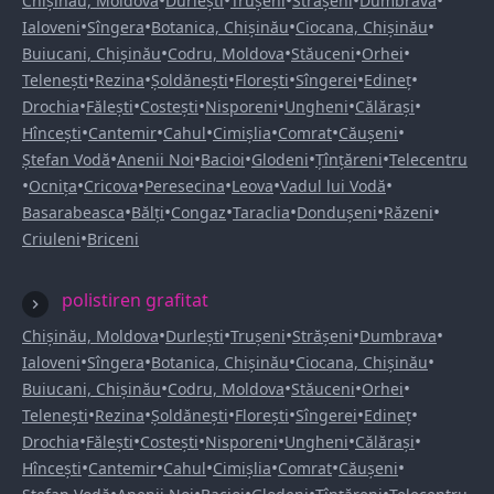
•
•
•
•
•
Chișinău, Moldova
Durlești
Trușeni
Strășeni
Dumbrava
•
•
•
•
Ialoveni
Sîngera
Botanica, Chișinău
Ciocana, Chișinău
•
•
•
•
Buiucani, Chișinău
Codru, Moldova
Stăuceni
Orhei
•
•
•
•
•
•
Telenești
Rezina
Șoldănești
Florești
Sîngerei
Edineț
•
•
•
•
•
•
Drochia
Fălești
Costești
Nisporeni
Ungheni
Călărași
•
•
•
•
•
•
Hîncești
Cantemir
Cahul
Cimișlia
Comrat
Căușeni
•
•
•
•
•
Ștefan Vodă
Anenii Noi
Bacioi
Glodeni
Țînțăreni
Telecentru
•
•
•
•
•
•
Ocnița
Cricova
Peresecina
Leova
Vadul lui Vodă
•
•
•
•
•
•
Basarabeasca
Bălți
Congaz
Taraclia
Dondușeni
Răzeni
•
Criuleni
Briceni
polistiren grafitat
•
•
•
•
•
Chișinău, Moldova
Durlești
Trușeni
Strășeni
Dumbrava
•
•
•
•
Ialoveni
Sîngera
Botanica, Chișinău
Ciocana, Chișinău
•
•
•
•
Buiucani, Chișinău
Codru, Moldova
Stăuceni
Orhei
•
•
•
•
•
•
Telenești
Rezina
Șoldănești
Florești
Sîngerei
Edineț
•
•
•
•
•
•
Drochia
Fălești
Costești
Nisporeni
Ungheni
Călărași
•
•
•
•
•
•
Hîncești
Cantemir
Cahul
Cimișlia
Comrat
Căușeni