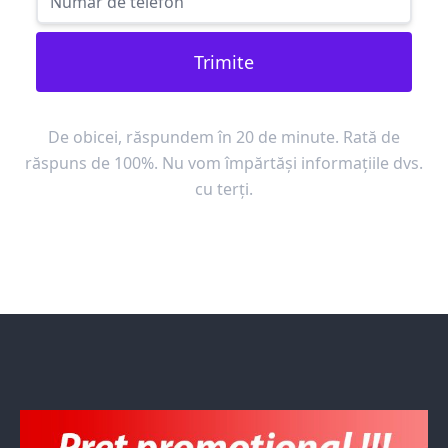
Trimite
De obicei, răspundem în 20 de minute. Rată de
răspuns de 100%. Nu vom împărtăși informațiile dvs.
cu terți.