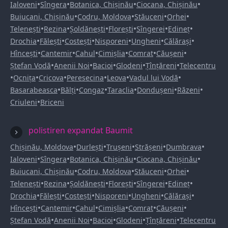
•
•
•
•
Ialoveni
Sîngera
Botanica, Chișinău
Ciocana, Chișinău
•
•
•
•
Buiucani, Chișinău
Codru, Moldova
Stăuceni
Orhei
•
•
•
•
•
•
Telenești
Rezina
Șoldănești
Florești
Sîngerei
Edineț
•
•
•
•
•
•
Drochia
Fălești
Costești
Nisporeni
Ungheni
Călărași
•
•
•
•
•
•
Hîncești
Cantemir
Cahul
Cimișlia
Comrat
Căușeni
•
•
•
•
•
Ștefan Vodă
Anenii Noi
Bacioi
Glodeni
Țînțăreni
Telecentru
•
•
•
•
•
•
Ocnița
Cricova
Peresecina
Leova
Vadul lui Vodă
•
•
•
•
•
•
Basarabeasca
Bălți
Congaz
Taraclia
Dondușeni
Răzeni
•
Criuleni
Briceni
polistiren expandat Baumit
•
•
•
•
•
Chișinău, Moldova
Durlești
Trușeni
Strășeni
Dumbrava
•
•
•
•
Ialoveni
Sîngera
Botanica, Chișinău
Ciocana, Chișinău
•
•
•
•
Buiucani, Chișinău
Codru, Moldova
Stăuceni
Orhei
•
•
•
•
•
•
Telenești
Rezina
Șoldănești
Florești
Sîngerei
Edineț
•
•
•
•
•
•
Drochia
Fălești
Costești
Nisporeni
Ungheni
Călărași
•
•
•
•
•
•
Hîncești
Cantemir
Cahul
Cimișlia
Comrat
Căușeni
•
•
•
•
•
Ștefan Vodă
Anenii Noi
Bacioi
Glodeni
Țînțăreni
Telecentru