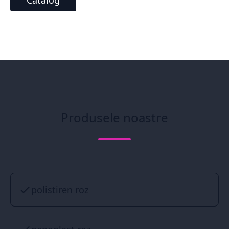
Catalog
Produsele noastre
polistiren roz