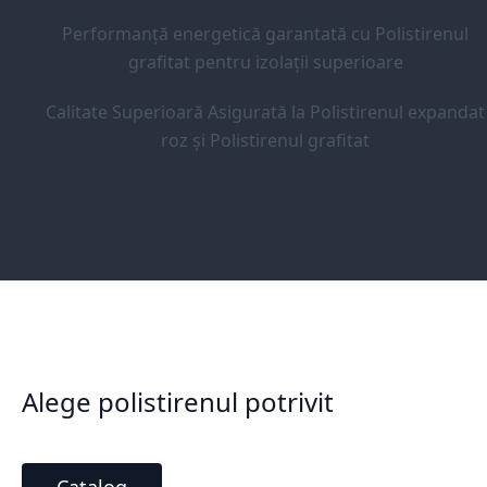
Performanță energetică garantată cu Polistirenul
grafitat pentru izolații superioare
Calitate Superioară Asigurată la Polistirenul expandat
roz și Polistirenul grafitat
Alege polistirenul potrivit