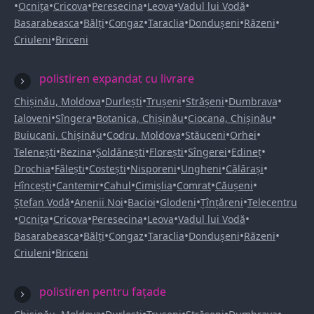
•
•
•
•
•
•
Ocnița
Cricova
Peresecina
Leova
Vadul lui Vodă
•
•
•
•
•
•
Basarabeasca
Bălți
Congaz
Taraclia
Dondușeni
Răzeni
•
Criuleni
Briceni
polistiren expandat cu livrare
•
•
•
•
•
Chișinău, Moldova
Durlești
Trușeni
Strășeni
Dumbrava
•
•
•
•
Ialoveni
Sîngera
Botanica, Chișinău
Ciocana, Chișinău
•
•
•
•
Buiucani, Chișinău
Codru, Moldova
Stăuceni
Orhei
•
•
•
•
•
•
Telenești
Rezina
Șoldănești
Florești
Sîngerei
Edineț
•
•
•
•
•
•
Drochia
Fălești
Costești
Nisporeni
Ungheni
Călărași
•
•
•
•
•
•
Hîncești
Cantemir
Cahul
Cimișlia
Comrat
Căușeni
•
•
•
•
•
Ștefan Vodă
Anenii Noi
Bacioi
Glodeni
Țînțăreni
Telecentru
•
•
•
•
•
•
Ocnița
Cricova
Peresecina
Leova
Vadul lui Vodă
•
•
•
•
•
•
Basarabeasca
Bălți
Congaz
Taraclia
Dondușeni
Răzeni
•
Criuleni
Briceni
polistiren pentru fațade