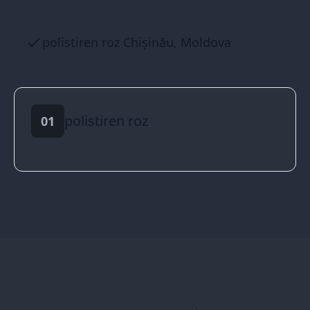
polistiren roz Chișinău, Moldova
polistiren roz
01