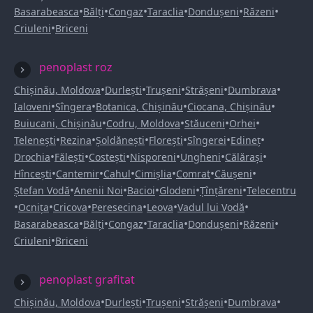
•
•
•
•
•
•
Basarabeasca
Bălți
Congaz
Taraclia
Dondușeni
Răzeni
•
Criuleni
Briceni
penoplast roz
•
•
•
•
•
Chișinău, Moldova
Durlești
Trușeni
Strășeni
Dumbrava
•
•
•
•
Ialoveni
Sîngera
Botanica, Chișinău
Ciocana, Chișinău
•
•
•
•
Buiucani, Chișinău
Codru, Moldova
Stăuceni
Orhei
•
•
•
•
•
•
Telenești
Rezina
Șoldănești
Florești
Sîngerei
Edineț
•
•
•
•
•
•
Drochia
Fălești
Costești
Nisporeni
Ungheni
Călărași
•
•
•
•
•
•
Hîncești
Cantemir
Cahul
Cimișlia
Comrat
Căușeni
•
•
•
•
•
Ștefan Vodă
Anenii Noi
Bacioi
Glodeni
Țînțăreni
Telecentru
•
•
•
•
•
•
Ocnița
Cricova
Peresecina
Leova
Vadul lui Vodă
•
•
•
•
•
•
Basarabeasca
Bălți
Congaz
Taraclia
Dondușeni
Răzeni
•
Criuleni
Briceni
penoplast grafitat
•
•
•
•
•
Chișinău, Moldova
Durlești
Trușeni
Strășeni
Dumbrava