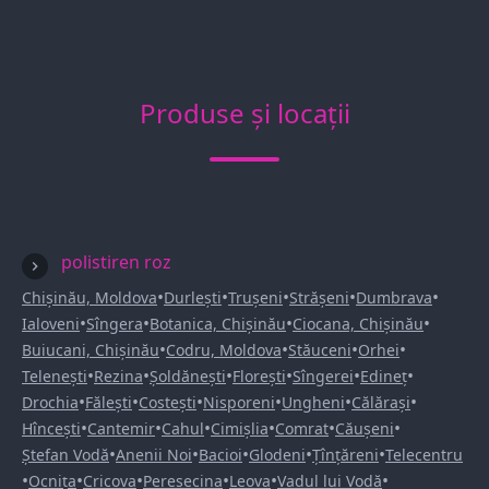
Produse și locații
polistiren roz
•
•
•
•
•
Chișinău, Moldova
Durlești
Trușeni
Strășeni
Dumbrava
•
•
•
•
Ialoveni
Sîngera
Botanica, Chișinău
Ciocana, Chișinău
•
•
•
•
Buiucani, Chișinău
Codru, Moldova
Stăuceni
Orhei
•
•
•
•
•
•
Telenești
Rezina
Șoldănești
Florești
Sîngerei
Edineț
•
•
•
•
•
•
Drochia
Fălești
Costești
Nisporeni
Ungheni
Călărași
•
•
•
•
•
•
Hîncești
Cantemir
Cahul
Cimișlia
Comrat
Căușeni
•
•
•
•
•
Ștefan Vodă
Anenii Noi
Bacioi
Glodeni
Țînțăreni
Telecentru
•
•
•
•
•
•
Ocnița
Cricova
Peresecina
Leova
Vadul lui Vodă