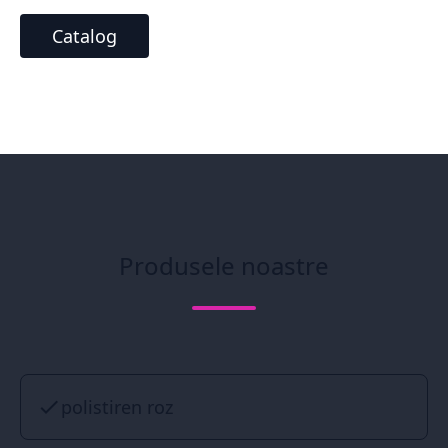
Catalog
Produsele noastre
polistiren roz