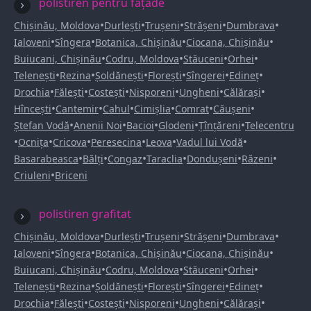
polistiren pentru fațade
•
•
•
•
•
Chișinău, Moldova
Durlești
Trușeni
Strășeni
Dumbrava
•
•
•
•
Ialoveni
Sîngera
Botanica, Chișinău
Ciocana, Chișinău
•
•
•
•
Buiucani, Chișinău
Codru, Moldova
Stăuceni
Orhei
•
•
•
•
•
•
Telenești
Rezina
Șoldănești
Florești
Sîngerei
Edineț
•
•
•
•
•
•
Drochia
Fălești
Costești
Nisporeni
Ungheni
Călărași
•
•
•
•
•
•
Hîncești
Cantemir
Cahul
Cimișlia
Comrat
Căușeni
•
•
•
•
•
Ștefan Vodă
Anenii Noi
Bacioi
Glodeni
Țînțăreni
Telecentru
•
•
•
•
•
•
Ocnița
Cricova
Peresecina
Leova
Vadul lui Vodă
•
•
•
•
•
•
Basarabeasca
Bălți
Congaz
Taraclia
Dondușeni
Răzeni
•
Criuleni
Briceni
polistiren grafitat
•
•
•
•
•
Chișinău, Moldova
Durlești
Trușeni
Strășeni
Dumbrava
•
•
•
•
Ialoveni
Sîngera
Botanica, Chișinău
Ciocana, Chișinău
•
•
•
•
Buiucani, Chișinău
Codru, Moldova
Stăuceni
Orhei
•
•
•
•
•
•
Telenești
Rezina
Șoldănești
Florești
Sîngerei
Edineț
•
•
•
•
•
•
Drochia
Fălești
Costești
Nisporeni
Ungheni
Călărași