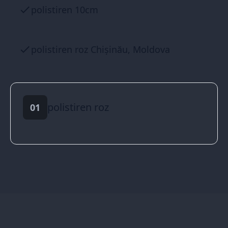
polistiren 10cm
polistiren roz Chișinău, Moldova
polistiren roz
01