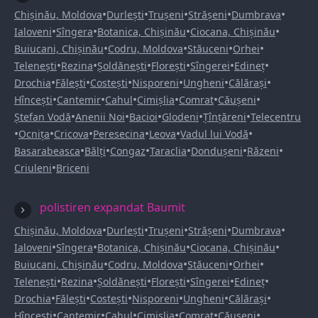
•
•
•
•
•
Chișinău, Moldova
Durlești
Trușeni
Strășeni
Dumbrava
•
•
•
•
Ialoveni
Sîngera
Botanica, Chișinău
Ciocana, Chișinău
•
•
•
•
Buiucani, Chișinău
Codru, Moldova
Stăuceni
Orhei
•
•
•
•
•
•
Telenești
Rezina
Șoldănești
Florești
Sîngerei
Edineț
•
•
•
•
•
•
Drochia
Fălești
Costești
Nisporeni
Ungheni
Călărași
•
•
•
•
•
•
Hîncești
Cantemir
Cahul
Cimișlia
Comrat
Căușeni
•
•
•
•
•
Ștefan Vodă
Anenii Noi
Bacioi
Glodeni
Țînțăreni
Telecentru
•
•
•
•
•
•
Ocnița
Cricova
Peresecina
Leova
Vadul lui Vodă
•
•
•
•
•
•
Basarabeasca
Bălți
Congaz
Taraclia
Dondușeni
Răzeni
•
Criuleni
Briceni
polistiren expandat Baumit
•
•
•
•
•
Chișinău, Moldova
Durlești
Trușeni
Strășeni
Dumbrava
•
•
•
•
Ialoveni
Sîngera
Botanica, Chișinău
Ciocana, Chișinău
•
•
•
•
Buiucani, Chișinău
Codru, Moldova
Stăuceni
Orhei
•
•
•
•
•
•
Telenești
Rezina
Șoldănești
Florești
Sîngerei
Edineț
•
•
•
•
•
•
Drochia
Fălești
Costești
Nisporeni
Ungheni
Călărași
•
•
•
•
•
•
Hîncești
Cantemir
Cahul
Cimișlia
Comrat
Căușeni