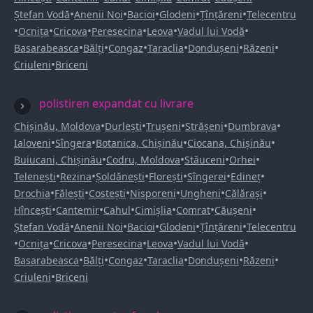
•
•
•
•
•
Ștefan Vodă
Anenii Noi
Bacioi
Glodeni
Țînțăreni
Telecentru
•
•
•
•
•
•
Ocnița
Cricova
Peresecina
Leova
Vadul lui Vodă
•
•
•
•
•
•
Basarabeasca
Bălți
Congaz
Taraclia
Dondușeni
Răzeni
•
Criuleni
Briceni
polistiren expandat cu livrare
•
•
•
•
•
Chișinău, Moldova
Durlești
Trușeni
Strășeni
Dumbrava
•
•
•
•
Ialoveni
Sîngera
Botanica, Chișinău
Ciocana, Chișinău
•
•
•
•
Buiucani, Chișinău
Codru, Moldova
Stăuceni
Orhei
•
•
•
•
•
•
Telenești
Rezina
Șoldănești
Florești
Sîngerei
Edineț
•
•
•
•
•
•
Drochia
Fălești
Costești
Nisporeni
Ungheni
Călărași
•
•
•
•
•
•
Hîncești
Cantemir
Cahul
Cimișlia
Comrat
Căușeni
•
•
•
•
•
Ștefan Vodă
Anenii Noi
Bacioi
Glodeni
Țînțăreni
Telecentru
•
•
•
•
•
•
Ocnița
Cricova
Peresecina
Leova
Vadul lui Vodă
•
•
•
•
•
•
Basarabeasca
Bălți
Congaz
Taraclia
Dondușeni
Răzeni
•
Criuleni
Briceni