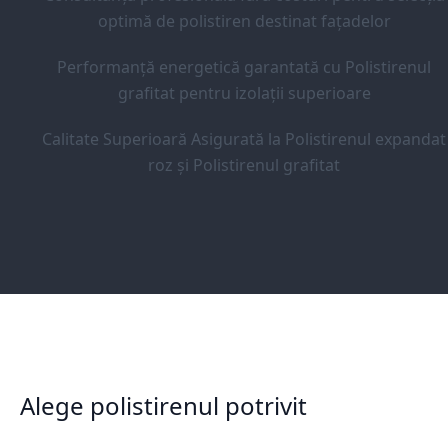
optimă de polistiren destinat fațadelor
Performanță energetică garantată cu Polistirenul
grafitat pentru izolații superioare
Calitate Superioară Asigurată la Polistirenul expandat
roz și Polistirenul grafitat
Alege polistirenul potrivit