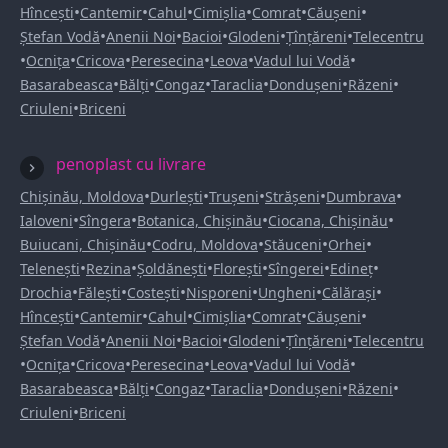
•
•
•
•
•
•
Hîncești
Cantemir
Cahul
Cimișlia
Comrat
Căușeni
•
•
•
•
•
Ștefan Vodă
Anenii Noi
Bacioi
Glodeni
Țînțăreni
Telecentru
•
•
•
•
•
•
Ocnița
Cricova
Peresecina
Leova
Vadul lui Vodă
•
•
•
•
•
•
Basarabeasca
Bălți
Congaz
Taraclia
Dondușeni
Răzeni
•
Criuleni
Briceni
penoplast cu livrare
•
•
•
•
•
Chișinău, Moldova
Durlești
Trușeni
Strășeni
Dumbrava
•
•
•
•
Ialoveni
Sîngera
Botanica, Chișinău
Ciocana, Chișinău
•
•
•
•
Buiucani, Chișinău
Codru, Moldova
Stăuceni
Orhei
•
•
•
•
•
•
Telenești
Rezina
Șoldănești
Florești
Sîngerei
Edineț
•
•
•
•
•
•
Drochia
Fălești
Costești
Nisporeni
Ungheni
Călărași
•
•
•
•
•
•
Hîncești
Cantemir
Cahul
Cimișlia
Comrat
Căușeni
•
•
•
•
•
Ștefan Vodă
Anenii Noi
Bacioi
Glodeni
Țînțăreni
Telecentru
•
•
•
•
•
•
Ocnița
Cricova
Peresecina
Leova
Vadul lui Vodă
•
•
•
•
•
•
Basarabeasca
Bălți
Congaz
Taraclia
Dondușeni
Răzeni
•
Criuleni
Briceni