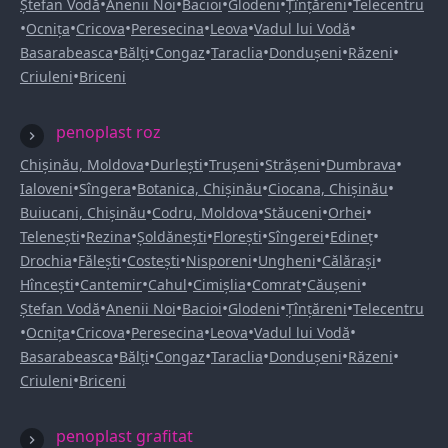
•
•
•
•
•
Ștefan Vodă
Anenii Noi
Bacioi
Glodeni
Țînțăreni
Telecentru
•
•
•
•
•
•
Ocnița
Cricova
Peresecina
Leova
Vadul lui Vodă
•
•
•
•
•
•
Basarabeasca
Bălți
Congaz
Taraclia
Dondușeni
Răzeni
•
Criuleni
Briceni
penoplast roz
•
•
•
•
•
Chișinău, Moldova
Durlești
Trușeni
Strășeni
Dumbrava
•
•
•
•
Ialoveni
Sîngera
Botanica, Chișinău
Ciocana, Chișinău
•
•
•
•
Buiucani, Chișinău
Codru, Moldova
Stăuceni
Orhei
•
•
•
•
•
•
Telenești
Rezina
Șoldănești
Florești
Sîngerei
Edineț
•
•
•
•
•
•
Drochia
Fălești
Costești
Nisporeni
Ungheni
Călărași
•
•
•
•
•
•
Hîncești
Cantemir
Cahul
Cimișlia
Comrat
Căușeni
•
•
•
•
•
Ștefan Vodă
Anenii Noi
Bacioi
Glodeni
Țînțăreni
Telecentru
•
•
•
•
•
•
Ocnița
Cricova
Peresecina
Leova
Vadul lui Vodă
•
•
•
•
•
•
Basarabeasca
Bălți
Congaz
Taraclia
Dondușeni
Răzeni
•
Criuleni
Briceni
penoplast grafitat