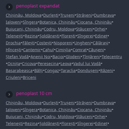
penoplast expandat
•
•
•
•
•
Chișinău, Moldova
Durlești
Trușeni
Strășeni
Dumbrava
•
•
•
•
Ialoveni
Sîngera
Botanica, Chișinău
Ciocana, Chișinău
•
•
•
•
Buiucani, Chișinău
Codru, Moldova
Stăuceni
Orhei
•
•
•
•
•
•
Telenești
Rezina
Șoldănești
Florești
Sîngerei
Edineț
•
•
•
•
•
•
Drochia
Fălești
Costești
Nisporeni
Ungheni
Călărași
•
•
•
•
•
•
Hîncești
Cantemir
Cahul
Cimișlia
Comrat
Căușeni
•
•
•
•
•
Ștefan Vodă
Anenii Noi
Bacioi
Glodeni
Țînțăreni
Telecentru
•
•
•
•
•
•
Ocnița
Cricova
Peresecina
Leova
Vadul lui Vodă
•
•
•
•
•
•
Basarabeasca
Bălți
Congaz
Taraclia
Dondușeni
Răzeni
•
Criuleni
Briceni
penoplast 10 cm
•
•
•
•
•
Chișinău, Moldova
Durlești
Trușeni
Strășeni
Dumbrava
•
•
•
•
Ialoveni
Sîngera
Botanica, Chișinău
Ciocana, Chișinău
•
•
•
•
Buiucani, Chișinău
Codru, Moldova
Stăuceni
Orhei
•
•
•
•
•
•
Telenești
Rezina
Șoldănești
Florești
Sîngerei
Edineț