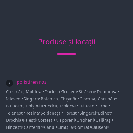
Produse și locații
polistiren roz
•
•
•
•
•
Chișinău, Moldova
Durlești
Trușeni
Strășeni
Dumbrava
•
•
•
•
Ialoveni
Sîngera
Botanica, Chișinău
Ciocana, Chișinău
•
•
•
•
Buiucani, Chișinău
Codru, Moldova
Stăuceni
Orhei
•
•
•
•
•
•
Telenești
Rezina
Șoldănești
Florești
Sîngerei
Edineț
•
•
•
•
•
•
Drochia
Fălești
Costești
Nisporeni
Ungheni
Călărași
•
•
•
•
•
•
Hîncești
Cantemir
Cahul
Cimișlia
Comrat
Căușeni