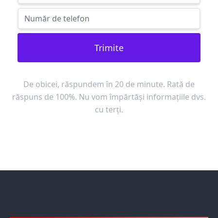
Trimite
De obicei, răspundem în 20 de minute. Rată de
răspuns de 100%. Nu vom împărtăși informațiile dvs.
cu terți.