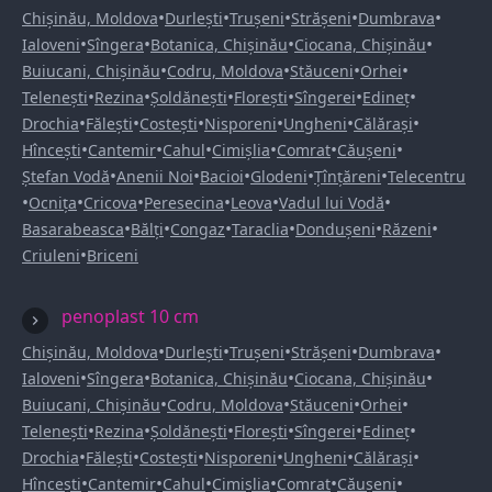
•
•
•
•
•
Chișinău, Moldova
Durlești
Trușeni
Strășeni
Dumbrava
•
•
•
•
Ialoveni
Sîngera
Botanica, Chișinău
Ciocana, Chișinău
•
•
•
•
Buiucani, Chișinău
Codru, Moldova
Stăuceni
Orhei
•
•
•
•
•
•
Telenești
Rezina
Șoldănești
Florești
Sîngerei
Edineț
•
•
•
•
•
•
Drochia
Fălești
Costești
Nisporeni
Ungheni
Călărași
•
•
•
•
•
•
Hîncești
Cantemir
Cahul
Cimișlia
Comrat
Căușeni
•
•
•
•
•
Ștefan Vodă
Anenii Noi
Bacioi
Glodeni
Țînțăreni
Telecentru
•
•
•
•
•
•
Ocnița
Cricova
Peresecina
Leova
Vadul lui Vodă
•
•
•
•
•
•
Basarabeasca
Bălți
Congaz
Taraclia
Dondușeni
Răzeni
•
Criuleni
Briceni
penoplast 10 cm
•
•
•
•
•
Chișinău, Moldova
Durlești
Trușeni
Strășeni
Dumbrava
•
•
•
•
Ialoveni
Sîngera
Botanica, Chișinău
Ciocana, Chișinău
•
•
•
•
Buiucani, Chișinău
Codru, Moldova
Stăuceni
Orhei
•
•
•
•
•
•
Telenești
Rezina
Șoldănești
Florești
Sîngerei
Edineț
•
•
•
•
•
•
Drochia
Fălești
Costești
Nisporeni
Ungheni
Călărași
•
•
•
•
•
•
Hîncești
Cantemir
Cahul
Cimișlia
Comrat
Căușeni