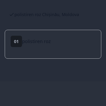
polistiren roz Chișinău, Moldova
polistiren roz
01