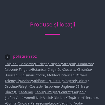
Produse și locații
polistiren roz
•
•
•
•
•
Chișinău, Moldova
Durlești
Trușeni
Strășeni
Dumbrava
•
•
•
•
Ialoveni
Sîngera
Botanica, Chișinău
Ciocana, Chișinău
•
•
•
•
Buiucani, Chișinău
Codru, Moldova
Stăuceni
Orhei
•
•
•
•
•
•
Telenești
Rezina
Șoldănești
Florești
Sîngerei
Edineț
•
•
•
•
•
•
Drochia
Fălești
Costești
Nisporeni
Ungheni
Călărași
•
•
•
•
•
•
Hîncești
Cantemir
Cahul
Cimișlia
Comrat
Căușeni
•
•
•
•
•
Ștefan Vodă
Anenii Noi
Bacioi
Glodeni
Țînțăreni
Telecentru
•
•
•
•
•
•
Ocnița
Cricova
Peresecina
Leova
Vadul lui Vodă