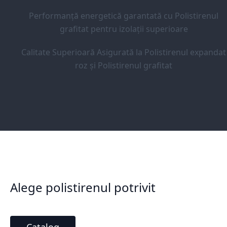
Performanță energetică garantată cu Polistirenul
grafitat pentru izolații superioare
Calitate Superioară Asigurată la Polistirenul expandat
roz și Polistirenul grafitat
Alege polistirenul potrivit