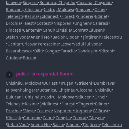
•
•
•
•
Ialoveni
Sîngera
Botanica, Chișinău
Ciocana, Chișinău
•
•
•
•
Buiucani, Chișinău
Codru, Moldova
Stăuceni
Orhei
•
•
•
•
•
•
Telenești
Rezina
Șoldănești
Florești
Sîngerei
Edineț
•
•
•
•
•
•
Drochia
Fălești
Costești
Nisporeni
Ungheni
Călărași
•
•
•
•
•
•
Hîncești
Cantemir
Cahul
Cimișlia
Comrat
Căușeni
•
•
•
•
•
Ștefan Vodă
Anenii Noi
Bacioi
Glodeni
Țînțăreni
Telecentru
•
•
•
•
•
•
Ocnița
Cricova
Peresecina
Leova
Vadul lui Vodă
•
•
•
•
•
•
Basarabeasca
Bălți
Congaz
Taraclia
Dondușeni
Răzeni
•
Criuleni
Briceni
polistiren expandat Baumit
•
•
•
•
•
Chișinău, Moldova
Durlești
Trușeni
Strășeni
Dumbrava
•
•
•
•
Ialoveni
Sîngera
Botanica, Chișinău
Ciocana, Chișinău
•
•
•
•
Buiucani, Chișinău
Codru, Moldova
Stăuceni
Orhei
•
•
•
•
•
•
Telenești
Rezina
Șoldănești
Florești
Sîngerei
Edineț
•
•
•
•
•
•
Drochia
Fălești
Costești
Nisporeni
Ungheni
Călărași
•
•
•
•
•
•
Hîncești
Cantemir
Cahul
Cimișlia
Comrat
Căușeni
•
•
•
•
•
Ștefan Vodă
Anenii Noi
Bacioi
Glodeni
Țînțăreni
Telecentru