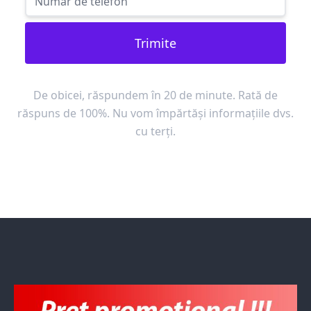
Trimite
De obicei, răspundem în 20 de minute. Rată de
răspuns de 100%. Nu vom împărtăși informațiile dvs.
cu terți.