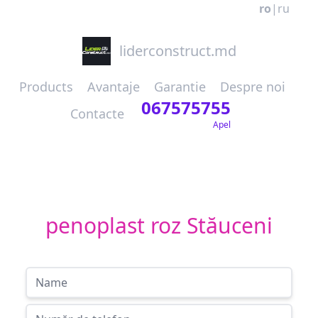
ro
|
ru
liderconstruct.md
Products
Avantaje
Garantie
Despre noi
067575755
Contacte
Apel
penoplast roz Stăuceni