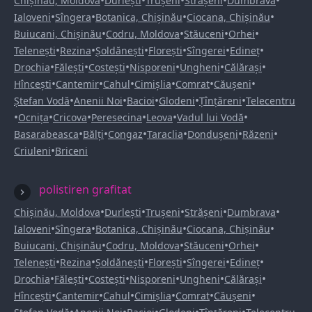
•
•
•
•
•
Chișinău, Moldova
Durlești
Trușeni
Strășeni
Dumbrava
•
•
•
•
Ialoveni
Sîngera
Botanica, Chișinău
Ciocana, Chișinău
•
•
•
•
Buiucani, Chișinău
Codru, Moldova
Stăuceni
Orhei
•
•
•
•
•
•
Telenești
Rezina
Șoldănești
Florești
Sîngerei
Edineț
•
•
•
•
•
•
Drochia
Fălești
Costești
Nisporeni
Ungheni
Călărași
•
•
•
•
•
•
Hîncești
Cantemir
Cahul
Cimișlia
Comrat
Căușeni
•
•
•
•
•
Ștefan Vodă
Anenii Noi
Bacioi
Glodeni
Țînțăreni
Telecentru
•
•
•
•
•
•
Ocnița
Cricova
Peresecina
Leova
Vadul lui Vodă
•
•
•
•
•
•
Basarabeasca
Bălți
Congaz
Taraclia
Dondușeni
Răzeni
•
Criuleni
Briceni
polistiren grafitat
•
•
•
•
•
Chișinău, Moldova
Durlești
Trușeni
Strășeni
Dumbrava
•
•
•
•
Ialoveni
Sîngera
Botanica, Chișinău
Ciocana, Chișinău
•
•
•
•
Buiucani, Chișinău
Codru, Moldova
Stăuceni
Orhei
•
•
•
•
•
•
Telenești
Rezina
Șoldănești
Florești
Sîngerei
Edineț
•
•
•
•
•
•
Drochia
Fălești
Costești
Nisporeni
Ungheni
Călărași
•
•
•
•
•
•
Hîncești
Cantemir
Cahul
Cimișlia
Comrat
Căușeni