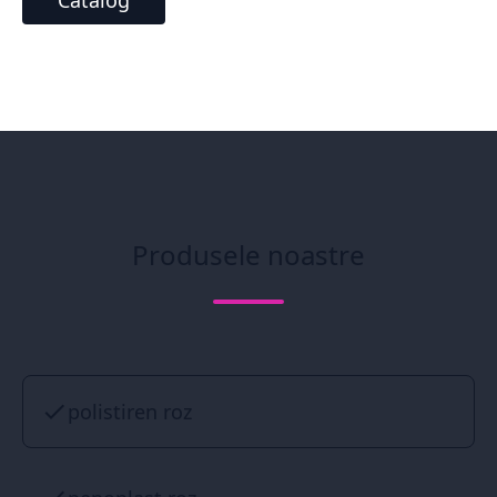
Catalog
Produsele noastre
polistiren roz