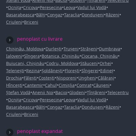
•
•
•
•
•
Ștefan Vodă
Anenii Noi
Bacioi
Glodeni
Țînțăreni
Telecentru
•
•
•
•
•
•
Ocnița
Cricova
Peresecina
Leova
Vadul lui Vodă
•
•
•
•
•
•
Basarabeasca
Bălți
Congaz
Taraclia
Dondușeni
Răzeni
•
Criuleni
Briceni
penoplast cu livrare
•
•
•
•
•
Chișinău, Moldova
Durlești
Trușeni
Strășeni
Dumbrava
•
•
•
•
Ialoveni
Sîngera
Botanica, Chișinău
Ciocana, Chișinău
•
•
•
•
Buiucani, Chișinău
Codru, Moldova
Stăuceni
Orhei
•
•
•
•
•
•
Telenești
Rezina
Șoldănești
Florești
Sîngerei
Edineț
•
•
•
•
•
•
Drochia
Fălești
Costești
Nisporeni
Ungheni
Călărași
•
•
•
•
•
•
Hîncești
Cantemir
Cahul
Cimișlia
Comrat
Căușeni
•
•
•
•
•
Ștefan Vodă
Anenii Noi
Bacioi
Glodeni
Țînțăreni
Telecentru
•
•
•
•
•
•
Ocnița
Cricova
Peresecina
Leova
Vadul lui Vodă
•
•
•
•
•
•
Basarabeasca
Bălți
Congaz
Taraclia
Dondușeni
Răzeni
•
Criuleni
Briceni
penoplast expandat