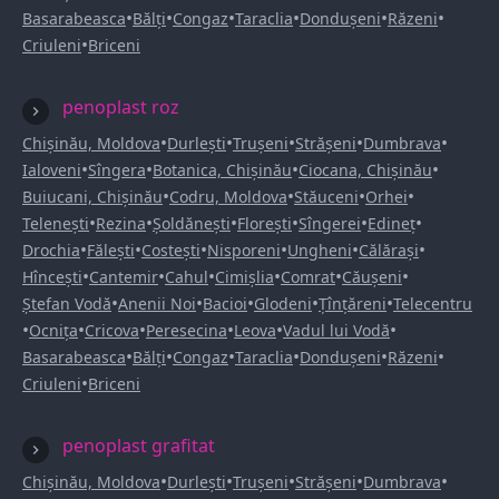
•
•
•
•
•
•
Basarabeasca
Bălți
Congaz
Taraclia
Dondușeni
Răzeni
•
Criuleni
Briceni
penoplast roz
•
•
•
•
•
Chișinău, Moldova
Durlești
Trușeni
Strășeni
Dumbrava
•
•
•
•
Ialoveni
Sîngera
Botanica, Chișinău
Ciocana, Chișinău
•
•
•
•
Buiucani, Chișinău
Codru, Moldova
Stăuceni
Orhei
•
•
•
•
•
•
Telenești
Rezina
Șoldănești
Florești
Sîngerei
Edineț
•
•
•
•
•
•
Drochia
Fălești
Costești
Nisporeni
Ungheni
Călărași
•
•
•
•
•
•
Hîncești
Cantemir
Cahul
Cimișlia
Comrat
Căușeni
•
•
•
•
•
Ștefan Vodă
Anenii Noi
Bacioi
Glodeni
Țînțăreni
Telecentru
•
•
•
•
•
•
Ocnița
Cricova
Peresecina
Leova
Vadul lui Vodă
•
•
•
•
•
•
Basarabeasca
Bălți
Congaz
Taraclia
Dondușeni
Răzeni
•
Criuleni
Briceni
penoplast grafitat
•
•
•
•
•
Chișinău, Moldova
Durlești
Trușeni
Strășeni
Dumbrava