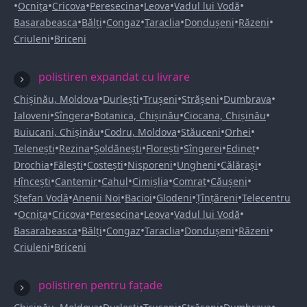
•
•
•
•
•
•
Ocnița
Cricova
Peresecina
Leova
Vadul lui Vodă
•
•
•
•
•
•
Basarabeasca
Bălți
Congaz
Taraclia
Dondușeni
Răzeni
•
Criuleni
Briceni
polistiren expandat cu livrare
•
•
•
•
•
Chișinău, Moldova
Durlești
Trușeni
Strășeni
Dumbrava
•
•
•
•
Ialoveni
Sîngera
Botanica, Chișinău
Ciocana, Chișinău
•
•
•
•
Buiucani, Chișinău
Codru, Moldova
Stăuceni
Orhei
•
•
•
•
•
•
Telenești
Rezina
Șoldănești
Florești
Sîngerei
Edineț
•
•
•
•
•
•
Drochia
Fălești
Costești
Nisporeni
Ungheni
Călărași
•
•
•
•
•
•
Hîncești
Cantemir
Cahul
Cimișlia
Comrat
Căușeni
•
•
•
•
•
Ștefan Vodă
Anenii Noi
Bacioi
Glodeni
Țînțăreni
Telecentru
•
•
•
•
•
•
Ocnița
Cricova
Peresecina
Leova
Vadul lui Vodă
•
•
•
•
•
•
Basarabeasca
Bălți
Congaz
Taraclia
Dondușeni
Răzeni
•
Criuleni
Briceni
polistiren pentru fațade