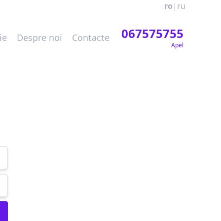
ro
|
ru
067575755
ie
Despre noi
Contacte
Apel