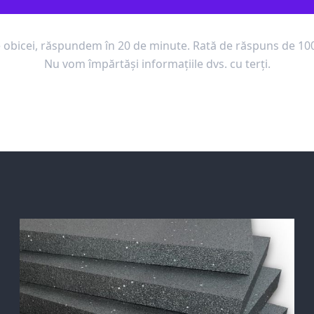
 obicei, răspundem în 20 de minute. Rată de răspuns de 10
Nu vom împărtăși informațiile dvs. cu terți.