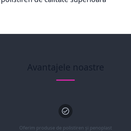
Avantajele noastre
Oferim produse de polistiren și penoplast